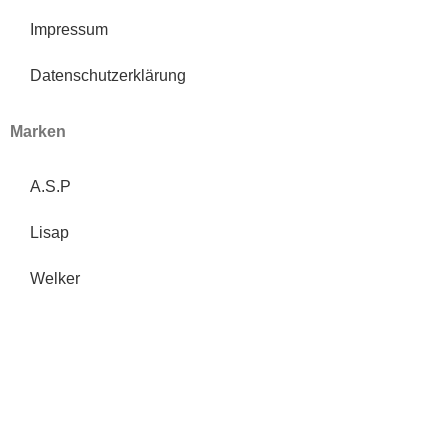
Impressum
Datenschutzerklärung
Marken
A.S.P
Lisap
Welker
Bio Cutin
Realisiert mit viel ❤ durch die
Werbeagentur Inkom Media
Warenkorb