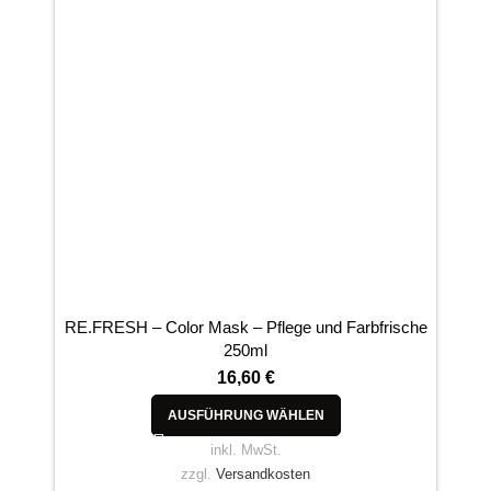
RE.FRESH – Color Mask – Pflege und Farbfrische
CO
250ml
16,60
€
AUSFÜHRUNG WÄHLEN
inkl. MwSt.
zzgl.
Versandkosten