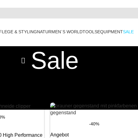
FLEGE & STYLING
NATUR
MEN´S WORLD
TOOLS
EQUIPMENT
SALE
Sale
Anzeigen
9
12
1
0%
-40%
Angebot
0 High Performance