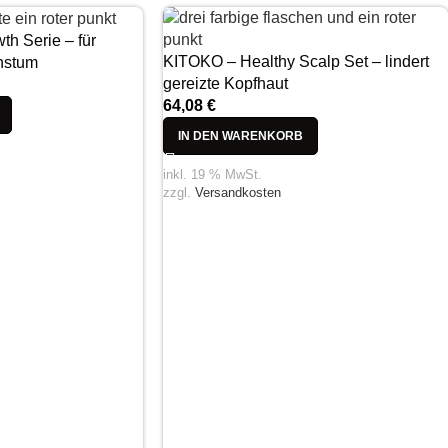
h Serie – für
KITOKO – Healthy Scalp Set – lindert
hstum
gereizte Kopfhaut
64,08
€
IN DEN WARENKORB
inkl. 19 % MwSt.
zzgl.
Versandkosten