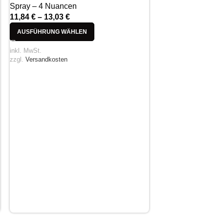
Spray – 4 Nuancen
11,84
€
–
13,03
€
AUSFÜHRUNG WÄHLEN
inkl. MwSt.
zzgl.
Versandkosten