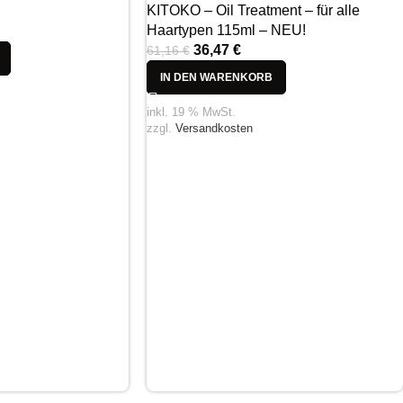
KITOKO – Oil Treatment – für alle
Haartypen 115ml – NEU!
36,47
€
61,16
€
IN DEN WARENKORB
inkl. 19 % MwSt.
zzgl.
Versandkosten