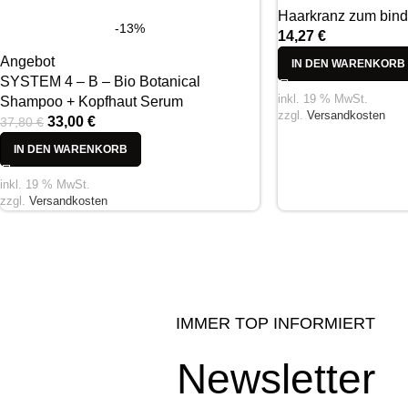
Haarkranz zum bind
-13%
14,27
€
Angebot
IN DEN WARENKORB
SYSTEM 4 – B – Bio Botanical
inkl. 19 % MwSt.
Shampoo + Kopfhaut Serum
zzgl.
Versandkosten
33,00
€
37,80
€
IN DEN WARENKORB
inkl. 19 % MwSt.
zzgl.
Versandkosten
IMMER TOP INFORMIERT
Newsletter