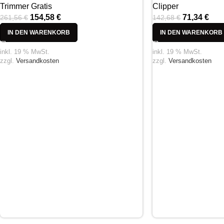
Trimmer Gratis
Clipper
154,58
€
71,34
€
261,56
€
142,68
€
IN DEN WARENKORB
IN DEN WARENKORB
inkl. 19 % MwSt.
inkl. 19 % MwSt.
zzgl.
Versandkosten
zzgl.
Versandkosten