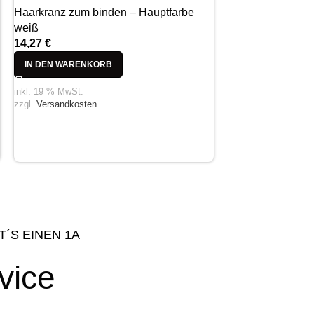
Haarkranz zum binden – Hauptfarbe
weiß
14,27
€
IN DEN WARENKORB
inkl. 19 % MwSt.
zzgl.
Versandkosten
T´S EINEN 1A
vice