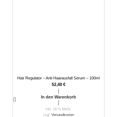
Hair Regulator – Anti Haarausfall Serum – 100ml
A
52,40
€
In den Warenkorb
inkl. 19 % MwSt.
zzgl.
Versandkosten