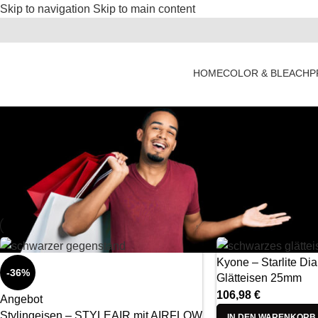
Skip to navigation
Skip to main content
HOME
COLOR & BLEACH
P
Kyone – Starlite Di
-36%
Glätteisen 25mm
106,98
€
Angebot
Stylingeisen – STYLEAIR mit AIRFLOW
IN DEN WARENKORB