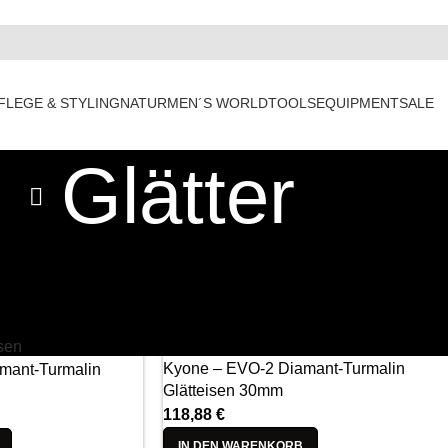
FLEGE & STYLING
NATUR
MEN´S WORLD
TOOLS
EQUIPMENT
SALE
Glätter
Anzeigen
9
12
1
Kyone – EVO-2 Diamant-Turmalin
amant-Turmalin
Glätteisen 30mm
118,88
€
IN DEN WARENKORB