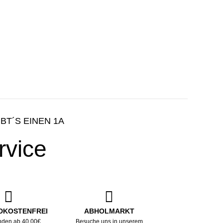
IBT´S EINEN 1A
rvice
DKOSTENFREI
ABHOLMARKT
nden ab 40,00€
Besuche uns in unserem