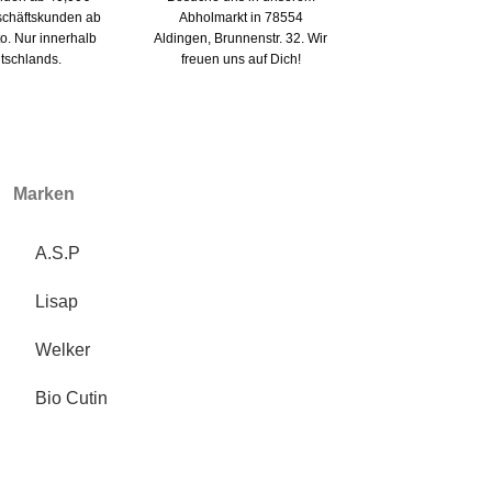
eschäftskunden ab
Abholmarkt in 78554
to. Nur innerhalb
Aldingen, Brunnenstr. 32. Wir
tschlands.
freuen uns auf Dich!
Marken
A.S.P
Lisap
Welker
Bio Cutin