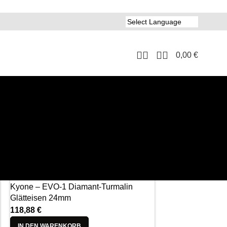
0,00
€
8
24
Kyone – EVO-1 Diamant-Turmalin
Glätteisen 24mm
118,88
€
IN DEN WARENKORB