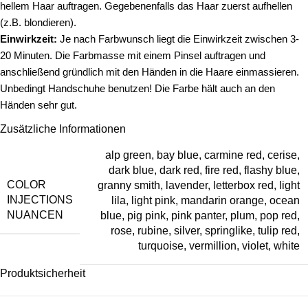
hellem Haar auftragen. Gegebenenfalls das Haar zuerst aufhellen
(z.B. blondieren).
Einwirkzeit:
Je nach Farbwunsch liegt die Einwirkzeit zwischen 3-
20 Minuten.
Die Farbmasse mit einem Pinsel auftragen und
anschließend gründlich mit den Händen in die Haare einmassieren.
Unbedingt Handschuhe benutzen! Die Farbe hält auch an den
Händen sehr gut.
Zusätzliche Informationen
alp green
,
bay blue
,
carmine red
,
cerise
,
dark blue
,
dark red
,
fire red
,
flashy blue
,
COLOR
granny smith
,
lavender
,
letterbox red
,
light
INJECTIONS
lila
,
light pink
,
mandarin orange
,
ocean
NUANCEN
blue
,
pig pink
,
pink panter
,
plum
,
pop red
,
rose
,
rubine
,
silver
,
springlike
,
tulip red
,
turquoise
,
vermillion
,
violet
,
white
Produktsicherheit