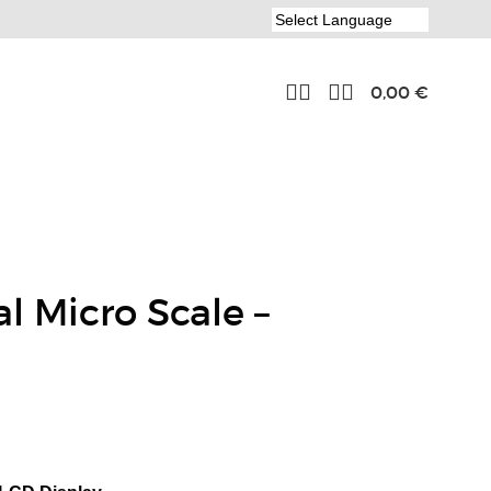
0,00
€
l Micro Scale –