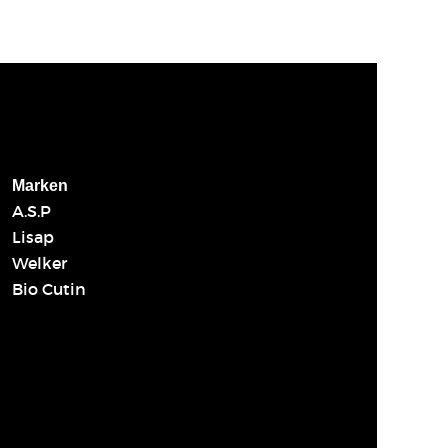
Marken
A.S.P
Lisap
Welker
Bio Cutin