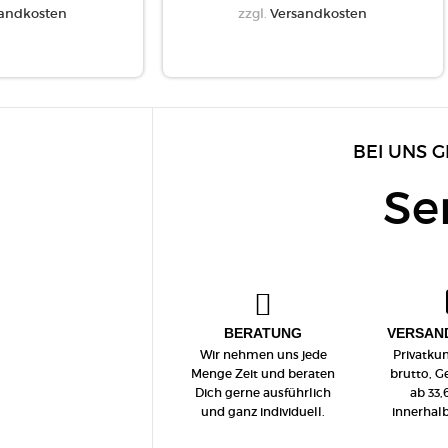
andkosten
zzgl.
Versandkosten
BEI UNS G
Se
BERATUNG
VERSAN
Wir nehmen uns jede
Privatku
Menge Zeit und beraten
brutto, 
Dich gerne ausführlich
ab 33,
und ganz individuell.
innerhal