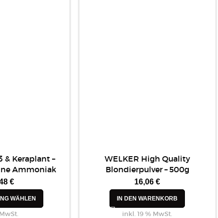
3 & Keraplant –
WELKER High Quality
ohne Ammoniak
Blondierpulver – 500g
,48
€
16,06
€
NG WÄHLEN
IN DEN WARENKORB
 MwSt.
inkl. 19 % MwSt.