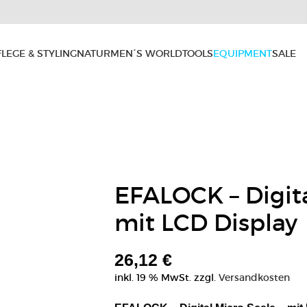
FLEGE & STYLING
NATUR
MEN´S WORLD
TOOLS
EQUIPMENT
SALE
EFALOCK – Digita
mit LCD Display
26,12
€
inkl. 19 % MwSt.
zzgl.
Versandkosten