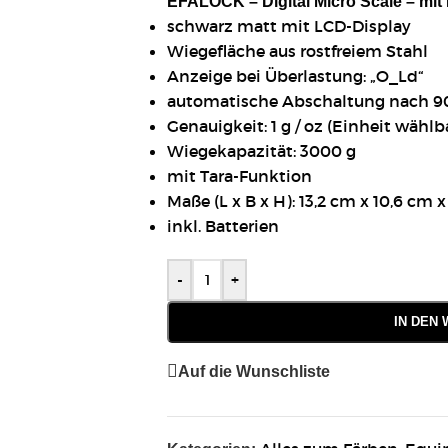
EFALOCK – Digital Micro Scale – mit
schwarz matt mit LCD-Display
Wiegefläche aus rostfreiem Stahl
Anzeige bei Überlastung: „O_Ld“
automatische Abschaltung nach 
Genauigkeit: 1 g / oz (Einheit wählb
Wiegekapazität: 3000 g
mit Tara-Funktion
Maße (L x B x H): 13,2 cm x 10,6 cm x
inkl. Batterien
-
+
IN DEN
Auf die Wunschliste