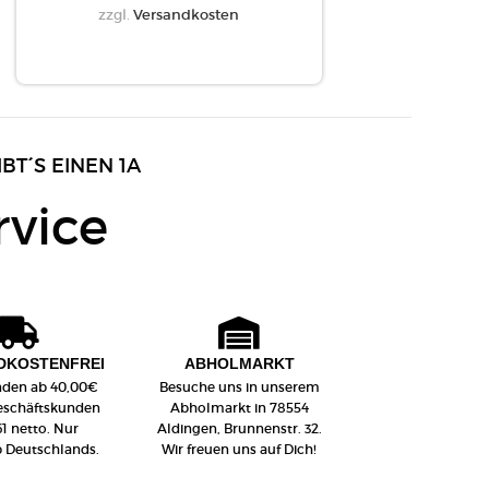
zzgl.
Versandkosten
IBT´S EINEN 1A
rvice
DKOSTENFREI
ABHOLMARKT
nden ab 40,00€
Besuche uns in unserem
Geschäftskunden
Abholmarkt in 78554
61 netto. Nur
Aldingen, Brunnenstr. 32.
b Deutschlands.
Wir freuen uns auf Dich!