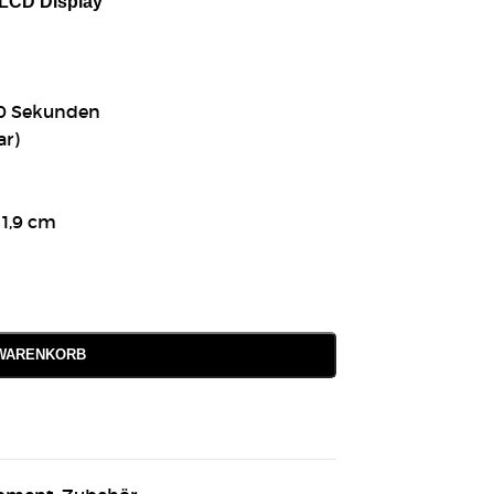
 LCD Display
90 Sekunden
ar)
 1,9 cm
 WARENKORB