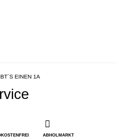
IBT´S EINEN 1A
rvice
DKOSTENFREI
ABHOLMARKT