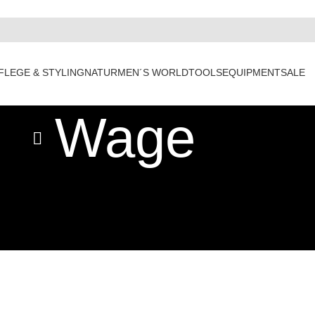
FLEGE & STYLING
NATUR
MEN´S WORLD
TOOLS
EQUIPMENT
SALE
Wage
Anzeigen
9
12
1