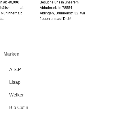
en ab 40,00€
Besuche uns in unserem
chäftskunden ab
Abholmarkt in 78554
. Nur innerhalb
Aldingen, Brunnenstr. 32. Wir
ds.
freuen uns auf Dich!
Marken
A.S.P
Lisap
Welker
Bio Cutin