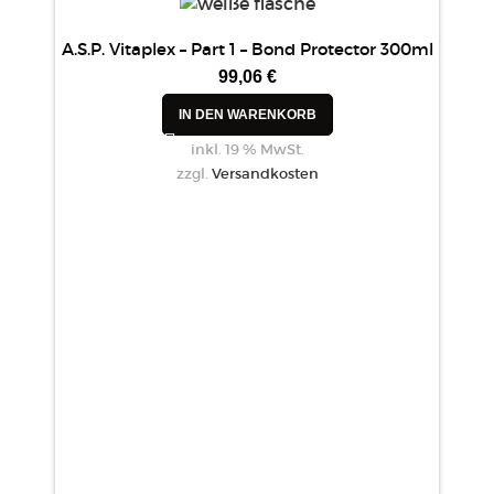
A.S.P. Vitaplex – Part 1 – Bond Protector 300ml
99,06
€
IN DEN WARENKORB
inkl. 19 % MwSt.
zzgl.
Versandkosten
A.S