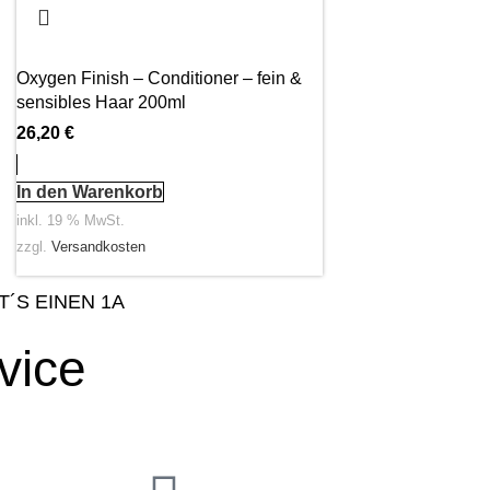
Oxygen Finish – Conditioner – fein &
sensibles Haar 200ml
26,20
€
In den Warenkorb
inkl. 19 % MwSt.
zzgl.
Versandkosten
T´S EINEN 1A
vice