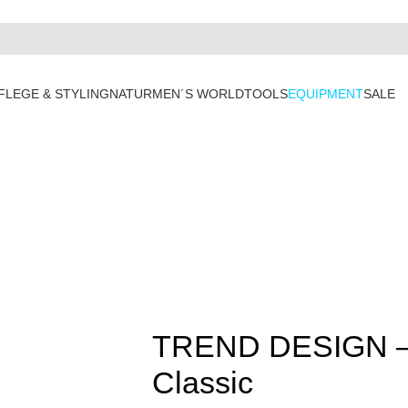
FLEGE & STYLING
NATUR
MEN´S WORLD
TOOLS
EQUIPMENT
SALE
TREND DESIGN –
Classic