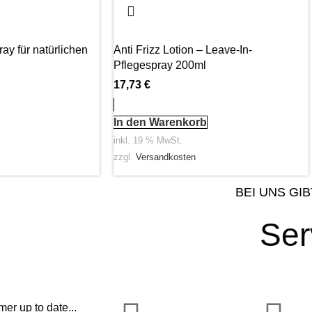
ray für natürlichen
Anti Frizz Lotion – Leave-In-
Pflegespray 200ml
17,73
€
In den Warenkorb
inkl. 19 % MwSt.
zzgl.
Versandkosten
BEI UNS GIB
Ser
er up to date...