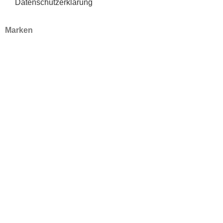
Datenschutzerklärung
Marken
A.S.P
Lisap
Welker
Bio Cutin
Realisiert mit viel ❤ durch die
Werbeagentur Inkom Media
Warenkorb
Mein Konto
Search