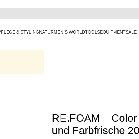
PFLEGE & STYLING
NATUR
MEN´S WORLD
TOOLS
EQUIPMENT
SALE
RE.FOAM – Color 
und Farbfrische 2