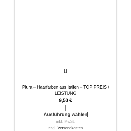
Plura – Haarfarben aus Italien – TOP PREIS /
PR
LEISTUNG
9,50
€
Ausführung wählen
inkl. MwSt.
zzgl.
Versandkosten