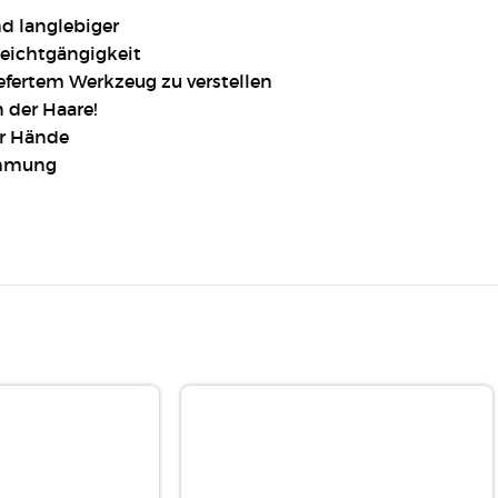
nd langlebiger
Leichtgängigkeit
iefertem Werkzeug zu verstellen
 der Haare!
er Hände
rümmung