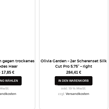
m gegen trockenes
Olivia Garden – 2er Scherenset Silk
ödes Haar
Cut Pro 5,75″ – right
–
17,85
€
284,41
€
NG WÄHLEN
IN DEN WARENKORB
 MwSt.
inkl. 19 % MwSt.
andkosten
zzgl.
Versandkosten