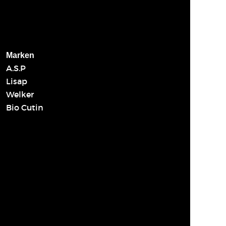
Marken
A.S.P
Lisap
Welker
Bio Cutin