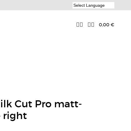
0,00
€
Silk Cut Pro matt-
– right