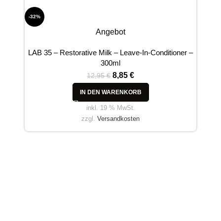
-32%
LAB 
Angebot
LAB 35 – Restorative Milk – Leave-In-Conditioner –
300ml
8,85
€
12,95
€
IN DEN WARENKORB
inkl. 19 % MwSt.
zzgl.
Versandkosten