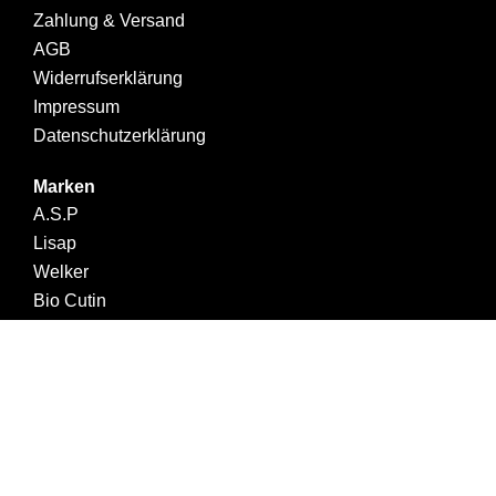
Zahlung & Versand
AGB
Widerrufserklärung
Impressum
Datenschutzerklärung
Marken
A.S.P
Lisap
Welker
Bio Cutin
Realisiert mit viel ❤ durch die
Werbeagentur Inkom Media
Warenkorb
Mein Konto