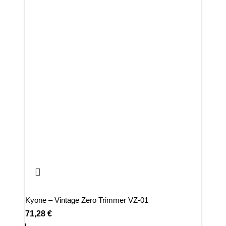
Kyone – Vintage Zero Trimmer VZ-01
Oliv
71,28
€
118