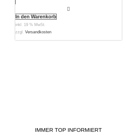
In den Warenkorb
Aus
inkl. 19 % MwSt.
inkl.
zzgl.
Versandkosten
zzgl
IMMER TOP INFORMIERT