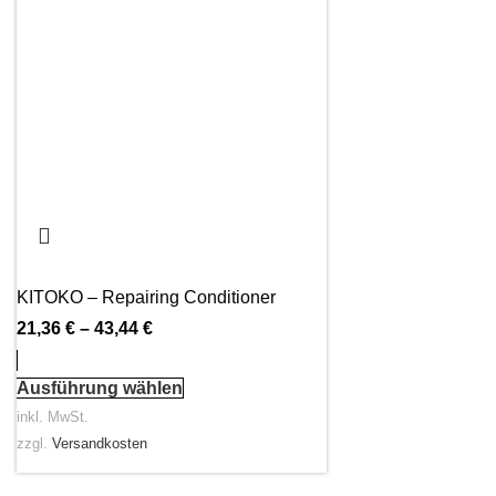
KITOKO – Repairing Conditioner
21,36
€
–
43,44
€
Ausführung wählen
inkl. MwSt.
zzgl.
Versandkosten