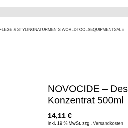
FLEGE & STYLING
NATUR
MEN´S WORLD
TOOLS
EQUIPMENT
SALE
NOVOCIDE – Desin
Konzentrat 500ml
14,11
€
inkl. 19 % MwSt.
zzgl.
Versandkosten