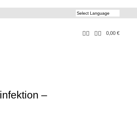
0,00
€
fektion –