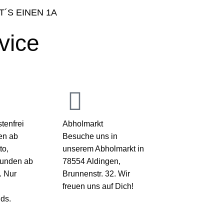
T´S EINEN 1A
vice
tenfrei
Abholmarkt
en ab
Besuche uns in
to,
unserem Abholmarkt in
kunden ab
78554 Aldingen,
. Nur
Brunnenstr. 32. Wir
freuen uns auf Dich!
ds.