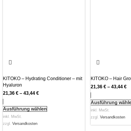
KITOKO – Hydrating Conditioner – mit
KITOKO – Hair Gro
Hyaluron
21,36
€
–
43,44
€
21,36
€
–
43,44
€
Ausführung wähl
Ausführung wählen
inkl. MwSt.
inkl. MwSt.
zzgl.
Versandkosten
zzgl.
Versandkosten