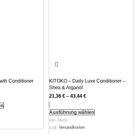
wth Conditioner
KITOKO – Daily Luxe Conditioner –
Shea & Arganöl
21,36
€
–
43,44
€
en
Ausführung wählen
inkl. MwSt.
zzgl.
Versandkosten