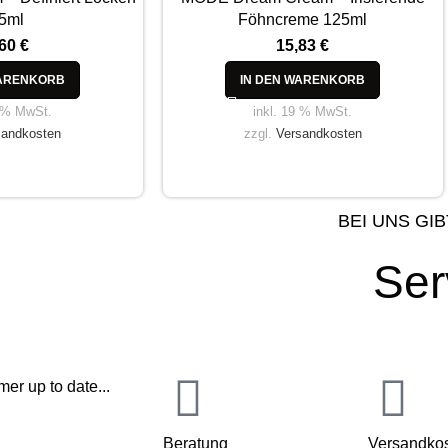
5ml
Föhncreme 125ml
,60
€
15,83
€
WARENKORB
IN DEN WARENKORB
9 % MwSt.
inkl. 19 % MwSt.
sandkosten
zzgl.
Versandkosten
BEI UNS GIB
Ser
er up to date...
Beratung
Versandkos