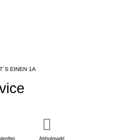
T´S EINEN 1A
vice
tenfrei
Abholmarkt