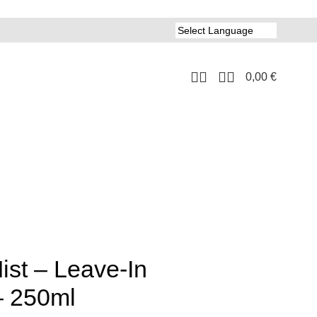
0,00
€
st – Leave-In
– 250ml