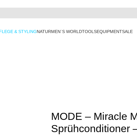
FLEGE & STYLING
NATUR
MEN´S WORLD
TOOLS
EQUIPMENT
SALE
MODE – Miracle Mi
Sprühconditioner 