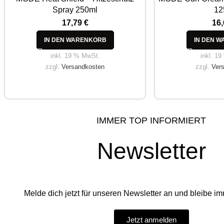
Spray 250ml
12
17,79
€
16
IN DEN WARENKORB
IN DEN 
inkl. 19 % MwSt.
inkl. 1
zzgl.
Versandkosten
zzgl.
Ver
IMMER TOP INFORMIERT
Newsletter
Melde dich jetzt für unseren Newsletter an und bleibe imm
Jetzt anmelden