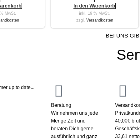
Warenkorb
In den Warenkorb
9 % MwSt.
inkl. 19 % MwSt.
sandkosten
zzgl.
Versandkosten
BEI UNS GIB
Ser
er up to date...
Beratung
Versandkos
Wir nehmen uns jede
Privatkund
Menge Zeit und
40,00€ brut
beraten Dich gerne
Geschäfts
ausführlich und ganz
33,61 netto