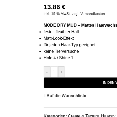
13,86
€
inkl. 19 % MwSt.
zzgl.
Versandkosten
MODE DRY MUD – Mattes Haarwachs
fester, flexibler Halt
Matt-Look-Effekt
für jeden Haar-Typ geeignet
keine Tierversuche
Hold 4 / Shine 1
-
+
IN DEN
Auf die Wunschliste
Kategorien:
Create & Texture
,
Haarstyl