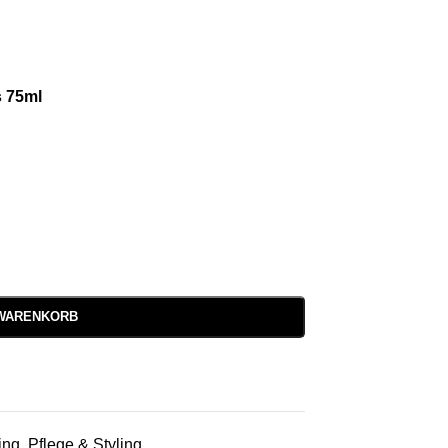
 75ml
 WARENKORB
ing
,
Pflege & Styling