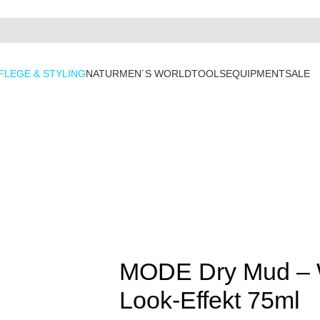
FLEGE & STYLING
NATUR
MEN´S WORLD
TOOLS
EQUIPMENT
SALE
MODE Dry Mud – W
Look-Effekt 75ml