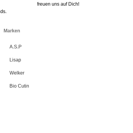
freuen uns auf Dich!
ds.
Marken
A.S.P
Lisap
Welker
Bio Cutin