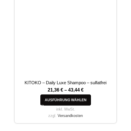
KITOKO – Daily Luxe Shampoo – sulfatfrei
G
21,36
€
–
43,44
€
AUSFÜHRUNG WÄHLEN
inkl. MwSt.
zzgl.
Versandkosten