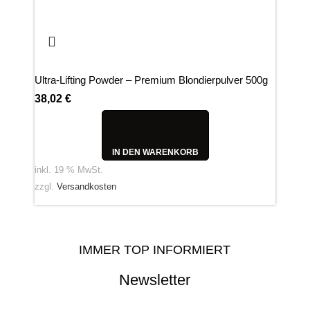
Ultra-Lifting Powder – Premium Blondierpulver 500g
High
500
38,02
€
34,
IN DEN WARENKORB
inkl. 19 % MwSt.
inkl.
zzgl.
Versandkosten
zzgl
IMMER TOP INFORMIERT
Newsletter