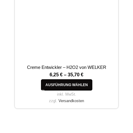
Creme Entwickler – H2O2 von WELKER
ELI
6,25
€
–
35,70
€
AUSFÜHRUNG WÄHLEN
inkl. MwSt.
zzgl.
Versandkosten