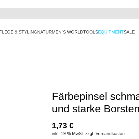
FLEGE & STYLING
NATUR
MEN´S WORLD
TOOLS
EQUIPMENT
SALE
Färbepinsel schma
und starke Borste
1,73
€
inkl. 19 % MwSt.
zzgl.
Versandkosten