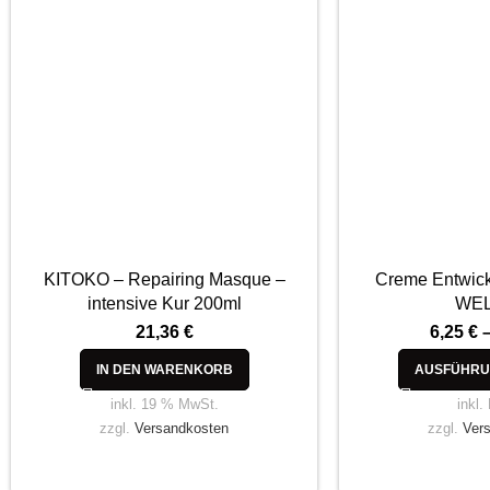
KITOKO – Repairing Masque –
Creme Entwick
intensive Kur 200ml
WE
21,36
€
6,25
€
IN DEN WARENKORB
AUSFÜHRU
inkl. 19 % MwSt.
inkl.
zzgl.
Versandkosten
zzgl.
Ver