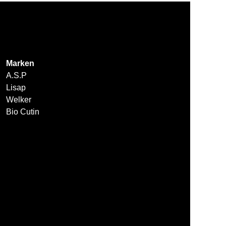
Marken
A.S.P
Lisap
Welker
Bio Cutin