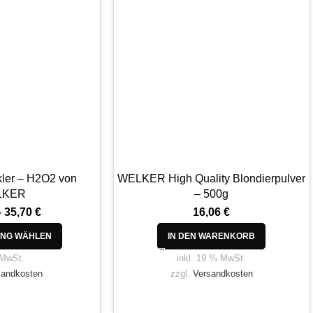
ler – H2O2 von
WELKER High Quality Blondierpulver
LKER
– 500g
–
35,70
€
16,06
€
NG WÄHLEN
IN DEN WARENKORB
 MwSt.
inkl. 19 % MwSt.
sandkosten
zzgl.
Versandkosten