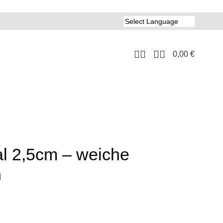
0,00
€
l 2,5cm – weiche
n