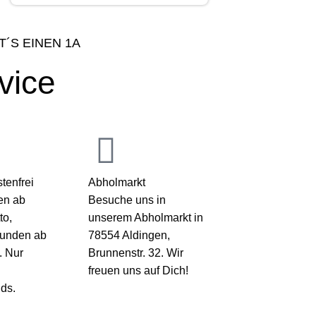
T´S EINEN 1A
vice
tenfrei
Abholmarkt
en ab
Besuche uns in
to,
unserem Abholmarkt in
kunden ab
78554 Aldingen,
. Nur
Brunnenstr. 32. Wir
freuen uns auf Dich!
ds.