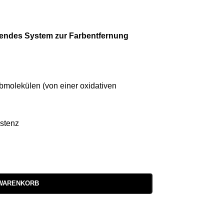
chendes System zur Farbentfernung
molekülen (von einer oxidativen
stenz
 WARENKORB