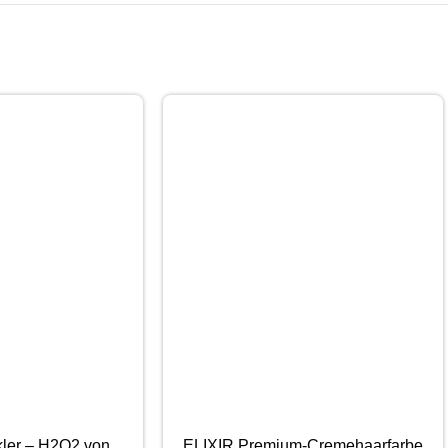
ler – H2O2 von
ELIXIR Premium-Cremehaarfarbe