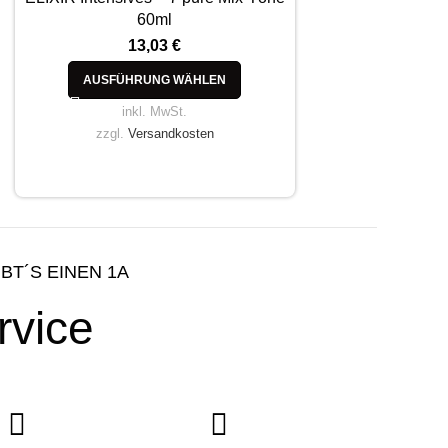
60ml
13,03
€
AUSFÜHRUNG WÄHLEN
inkl. MwSt.
zzgl.
Versandkosten
IBT´S EINEN 1A
rvice