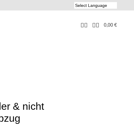
0,00
€
er & nicht
abzug