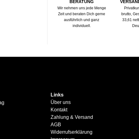
BERATUNG
VERSAN
Wir nehmen uns jede Menge
Privatku
Zeit und beraten Dich gerne
brutto, G
ausführlich und ganz
33,61 net
individuell.
Deu
Links
Über uns
ag
Kontakt
Zahlung & Versand
AGB
Widerrufserklärung