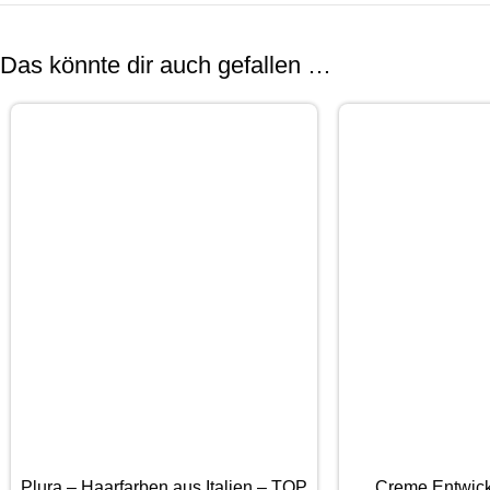
Das könnte dir auch gefallen …
Plura – Haarfarben aus Italien – TOP
Creme Entwick