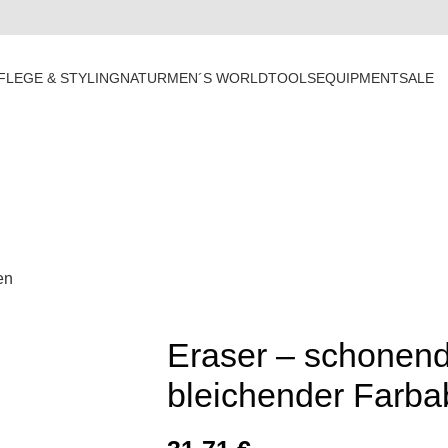
FLEGE & STYLING
NATUR
MEN´S WORLD
TOOLS
EQUIPMENT
SALE
Eraser – schonend
bleichender Farb