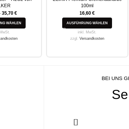
LKER
100ml
–
35,70
€
16,60
€
NG WÄHLEN
AUSFÜHRUNG WÄHLEN
 MwSt.
inkl. MwSt.
sandkosten
zzgl.
Versandkosten
BEI UNS G
Se