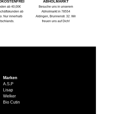
DKOSTENFREI
ABHOLMARKT
nden ab 40,00€
Besuche uns in unserem
eschäftskunden ab
Abholmarkt in 78554
to. Nur innerhalb
Aldingen, Brunnenstr. 32. Wir
tschlands.
freuen uns auf Dich!
Marken
A.S.P
Lisap
Welker
Bio Cutin