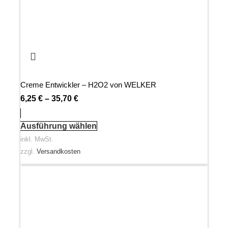
Creme Entwickler – H2O2 von WELKER
6,25
€
–
35,70
€
Ausführung wählen
inkl. MwSt.
zzgl.
Versandkosten