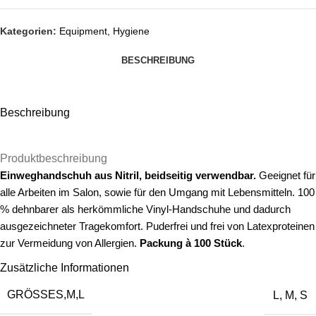
Kategorien:
Equipment
,
Hygiene
BESCHREIBUNG
Beschreibung
Produktbeschreibung
Einweghandschuh aus Nitril, beidseitig verwendbar.
Geeignet für
alle Arbeiten im Salon, sowie für den Umgang mit Lebensmitteln.
100
% dehnbarer als herkömmliche Vinyl-Handschuhe und dadurch
ausgezeichneter Tragekomfort.
Puderfrei und frei von Latexproteinen
zur Vermeidung von Allergien.
Packung à 100 Stück
.
Zusätzliche Informationen
GRÖSSE
S,M,L
L
,
M
,
S