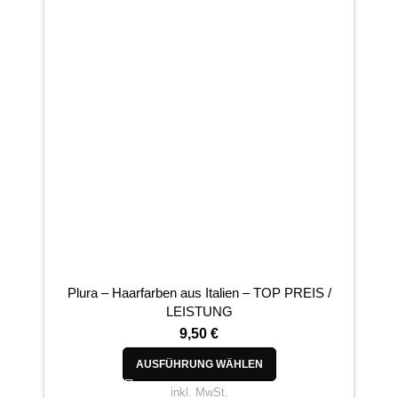
Plura – Haarfarben aus Italien – TOP PREIS /
A
LEISTUNG
9,50
€
AUSFÜHRUNG WÄHLEN
inkl. MwSt.