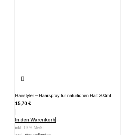
Hairstyler – Haarspray für natürlichen Halt 200ml
Anti
15,70
€
17,
In den Warenkorb
In 
inkl. 19 % MwSt.
inkl
zzgl.
Versandkosten
zzgl