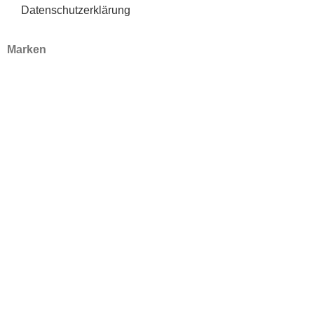
Datenschutzerklärung
Marken
A.S.P
Lisap
Welker
Bio Cutin
Realisiert mit viel ❤ durch die
Werbeagentur Inkom Media
Warenkorb
Mein Konto