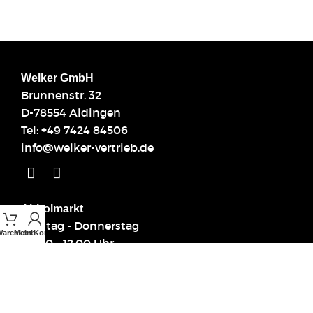
Welker GmbH
Brunnenstr. 32
D-78554 Aldingen
Tel:
+49 7424 84506
info@welker-vertrieb.de
Abholmarkt
Montag - Donnerstag
Warenkorb
Mein Konto
09.00 - 12.00 Uhr
14.00 - 17.00 Uhr
Links
Über uns