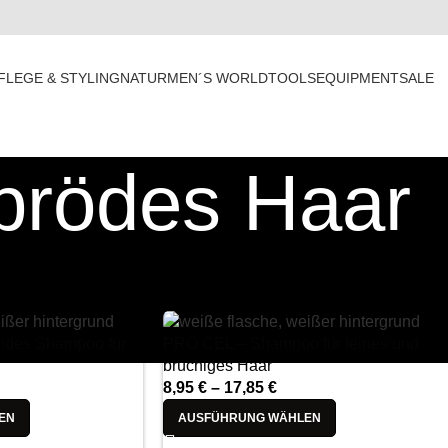
FLEGE & STYLING
NATUR
MEN´S WORLD
TOOLS
EQUIPMENT
SALE
prödes Haar
Anzeigen
9
12
1
ndes Shampoo für
PRO CEL – Shampoo für feines und
brüchiges Haar
8,95
€
–
17,85
€
EN
AUSFÜHRUNG WÄHLEN