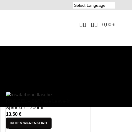
0,00
€
8
24
PRO CEL – Bi-Phase Leave-In
Sprühkur – 200ml
13,50
€
IN DEN WARENKORB