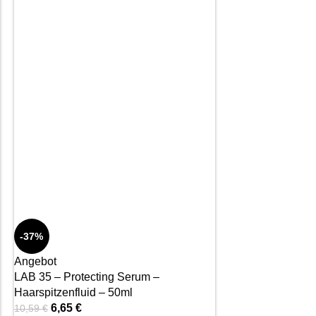
-37%
Angebot
LAB 35 – Protecting Serum –
Haarspitzenfluid – 50ml
6,65
€
10,59
€