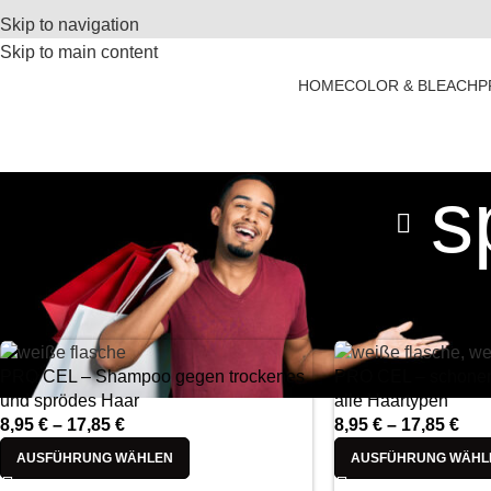
Skip to navigation
Skip to main content
HOME
COLOR & BLEACH
P
s
PRO CEL – Shampoo gegen trockenes
PRO CEL – schone
und sprödes Haar
alle Haartypen
8,95
€
–
17,85
€
8,95
€
–
17,85
€
AUSFÜHRUNG WÄHLEN
AUSFÜHRUNG WÄHL