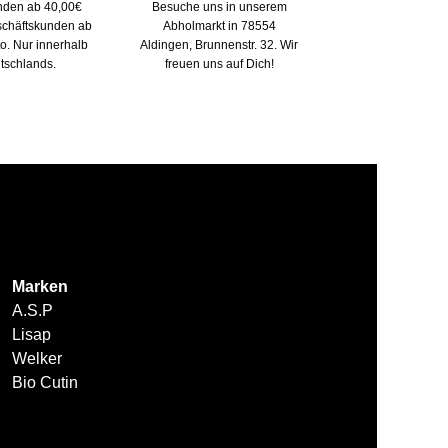
nden ab 40,00€
Besuche uns in unserem
eschäftskunden ab
Abholmarkt in 78554
to. Nur innerhalb
Aldingen, Brunnenstr. 32. Wir
tschlands.
freuen uns auf Dich!
Marken
A.S.P
Lisap
Welker
Bio Cutin