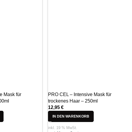
e Mask für
PRO CEL – Intensive Mask für
500ml
trockenes Haar – 250ml
12,95
€
IN DEN WARENKORB
inkl. 19 % MwSt.