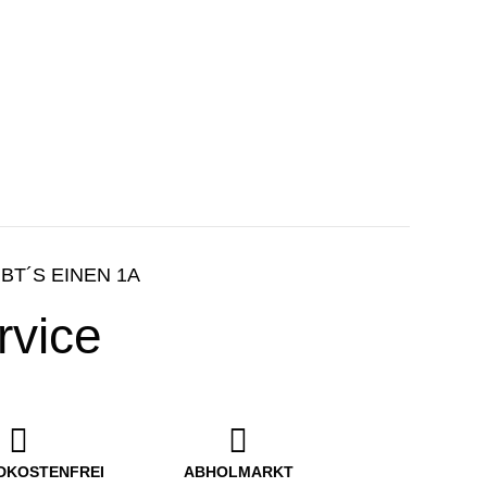
IBT´S EINEN 1A
rvice
DKOSTENFREI
ABHOLMARKT