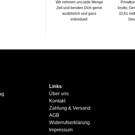
Wir nehmen uns jede Menge
Privatku
Zeit und beraten Dich gerne
brutto, G
ausführlich und ganz
33,61 net
individuell.
Deu
Links
Über uns
ag
Kontakt
Zahlung & Versand
AGB
Widerrufserklärung
Impressum