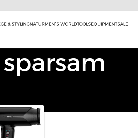
EGE & STYLING
NATUR
MEN´S WORLD
TOOLS
EQUIPMENT
SALE
sparsam
Shampoo
Special
Treatment
Haarschneidescheren
Normales &
Kopfhaut-
trockenes
BIOCUTIN
Modellier- &
Therapie
9
18
Haar
Anzeigen
12
Effelierscheren
Anti Frizz -
Leave-In Pflege
Anti
Feines &
Scheren-
Schuppen
sensibles
Spray
Sets
Haar
"Natur Kosmetik
Gegen
Haarausfall
Coloriertes &
Zertifiziert"
sprödes Haar
Oil
Treatment
Fettiges &
Jetzt
schuppiges
ansehen