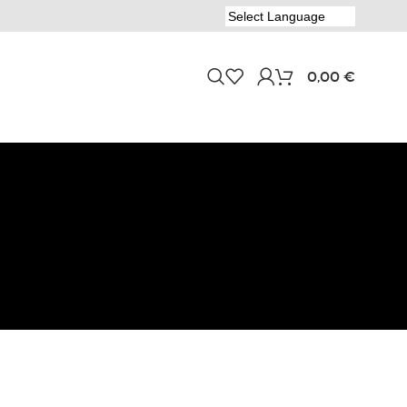
0,00
€
24
OLIVIA
GARDEN
Silk Cut PRO
- matt black
Scheren Set