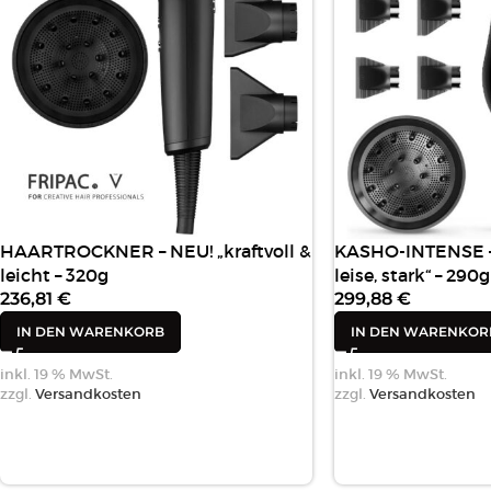
HAARTROCKNER – NEU! „kraftvoll &
KASHO-INTENSE – 
leicht – 320g
leise, stark“ – 290g
236,81
€
299,88
€
IN DEN WARENKORB
IN DEN WARENKOR
inkl. 19 % MwSt.
inkl. 19 % MwSt.
zzgl.
Versandkosten
zzgl.
Versandkosten