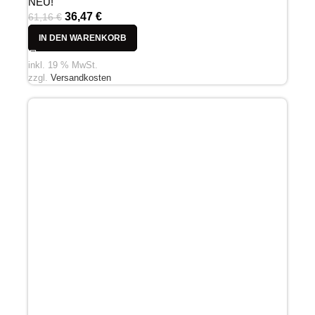
NEU!
36,47
€
61,16
€
IN DEN WARENKORB
inkl. 19 % MwSt.
zzgl.
Versandkosten