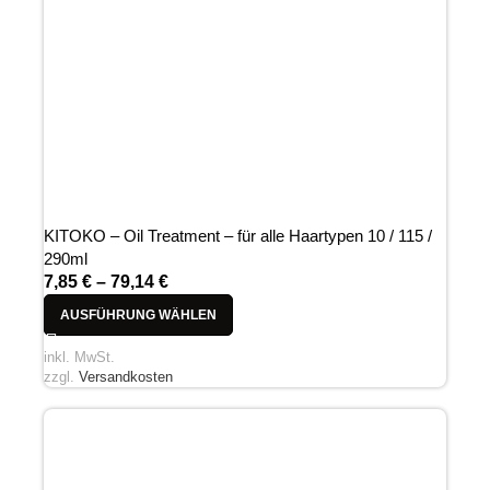
KITOKO – Oil Treatment – für alle Haartypen 10 / 115 /
290ml
7,85
€
–
79,14
€
AUSFÜHRUNG WÄHLEN
inkl. MwSt.
zzgl.
Versandkosten