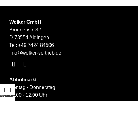
Welker GmbH
Brunnenstr. 32
D-78554 Aldingen
Tel:
+49 7424 84506
info@welker-vertrieb.de
Abholmarkt
Montag - Donnerstag
09.00 - 12.00 Uhr
arenkorb
Mein Konto
14.00 - 17.00 Uhr
Links
Über uns
Kontakt