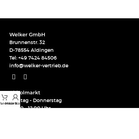
Welker GmbH
Brunnenstr. 32
D-78554 Aldingen
Tel:
+49 7424 84506
info@welker-vertrieb.de
Abholmarkt
Montag - Donnerstag
arenkorb
Mein Konto
09.00 - 12.00 Uhr
14.00 - 17.00 Uhr
Links
Über uns