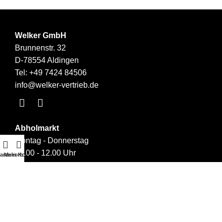
Welker GmbH
Brunnenstr. 32
D-78554 Aldingen
Tel:
+49 7424 84506
info@welker-vertrieb.de
Abholmarkt
Montag - Donnerstag
09.00 - 12.00 Uhr
arenkorb
Mein Konto
14.00 - 17.00 Uhr
Links
Über uns
Kontakt