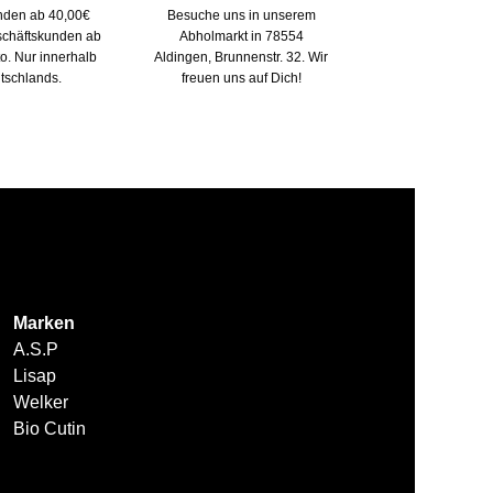
nden ab 40,00€
Besuche uns in unserem
eschäftskunden ab
Abholmarkt in 78554
to. Nur innerhalb
Aldingen, Brunnenstr. 32. Wir
tschlands.
freuen uns auf Dich!
Marken
A.S.P
Lisap
Welker
Bio Cutin