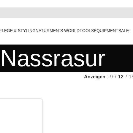
FLEGE & STYLING
NATUR
MEN´S WORLD
TOOLS
EQUIPMENT
SALE
Nassrasur
Anzeigen
9
12
1