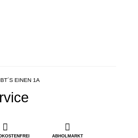
IBT´S EINEN 1A
rvice
DKOSTENFREI
ABHOLMARKT