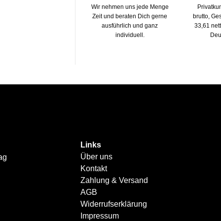
Wir nehmen uns jede Menge
Privatku
Zeit und beraten Dich gerne
brutto, G
ausführlich und ganz
33,61 net
individuell.
Deu
Links
Über uns
ag
Kontakt
Zahlung & Versand
AGB
Widerrufserklärung
Impressum