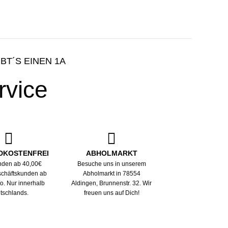
re
BIOCUTIN
Anti Frizz - Leave-In Pfl
"Natur Kosmetik Zertifiz
IBT´S EINEN 1A
rvice
Jetzt ansehen
DKOSTENFREI
ABHOLMARKT
nden ab 40,00€
Besuche uns in unserem
eschäftskunden ab
Abholmarkt in 78554
to. Nur innerhalb
Aldingen, Brunnenstr. 32. Wir
tschlands.
freuen uns auf Dich!