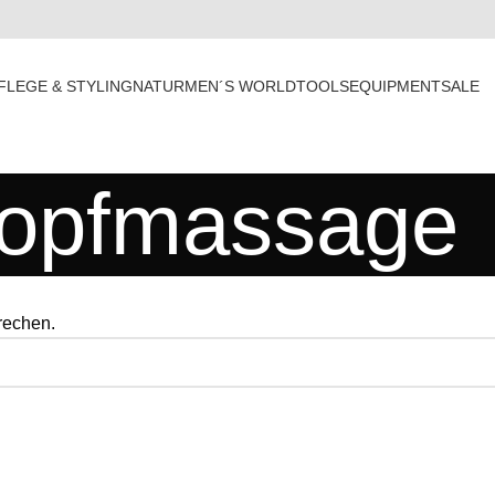
FLEGE & STYLING
NATUR
MEN´S WORLD
TOOLS
EQUIPMENT
SALE
opfmassage
rechen.