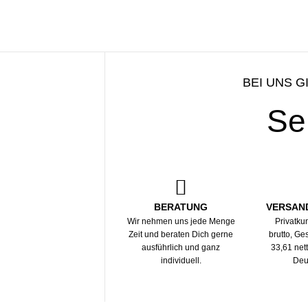
Sun Hair Ca
Feines & sensibles Haar
Coloriertes & sprödes Haar
Fettiges & schuppiges Haar
BEI UNS G
Se
BERATUNG
VERSAN
Wir nehmen uns jede Menge
Privatku
Zeit und beraten Dich gerne
brutto, G
ausführlich und ganz
33,61 net
individuell.
Deu