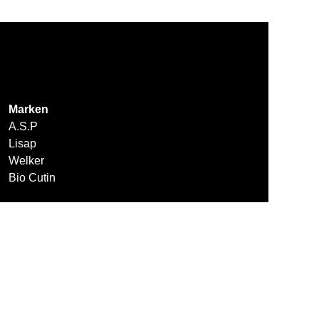
Marken
A.S.P
Lisap
Welker
Bio Cutin