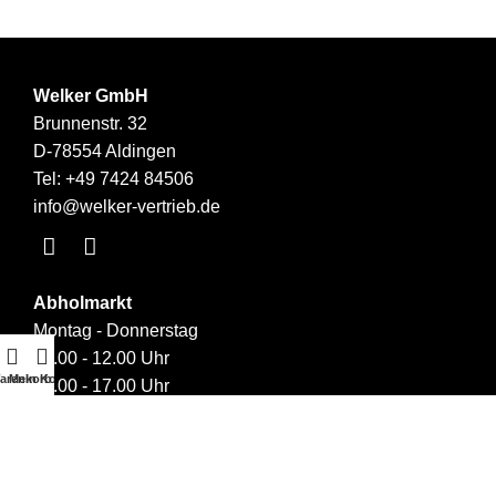
Welker GmbH
Brunnenstr. 32
D-78554 Aldingen
Tel:
+49 7424 84506
info@welker-vertrieb.de
Abholmarkt
Montag - Donnerstag
09.00 - 12.00 Uhr
arenkorb
Mein Konto
14.00 - 17.00 Uhr
Links
Über uns
Kontakt