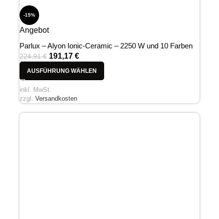
-15%
Angebot
Parlux – Alyon Ionic-Ceramic – 2250 W und 10 Farben
191,17
€
224,91
€
AUSFÜHRUNG WÄHLEN
inkl. MwSt.
zzgl.
Versandkosten