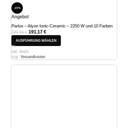
-15%
Angebot
Parlux – Alyon Ionic-Ceramic – 2250 W und 10 Farben
191,17
€
224,91
€
AUSFÜHRUNG WÄHLEN
inkl. MwSt.
zzgl.
Versandkosten