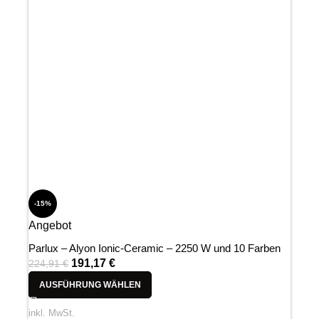
-15%
Angebot
Parlux – Alyon Ionic-Ceramic – 2250 W und 10 Farben
191,17
€
224,91
€
AUSFÜHRUNG WÄHLEN
inkl. MwSt.