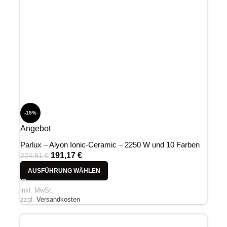
-15%
Angebot
Parlux – Alyon Ionic-Ceramic – 2250 W und 10 Farben
191,17
€
224,91
€
AUSFÜHRUNG WÄHLEN
inkl. MwSt.
zzgl.
Versandkosten