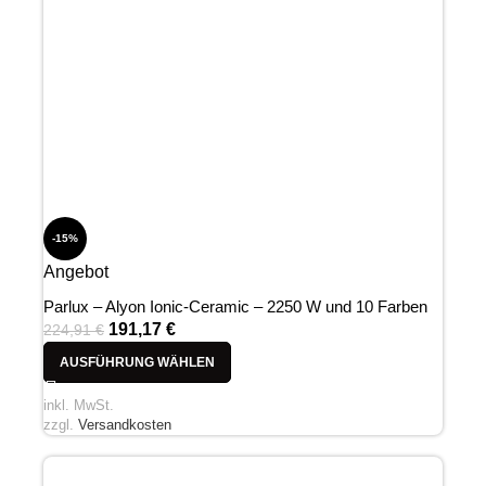
-15%
Angebot
Parlux – Alyon Ionic-Ceramic – 2250 W und 10 Farben
191,17
€
224,91
€
AUSFÜHRUNG WÄHLEN
inkl. MwSt.
zzgl.
Versandkosten