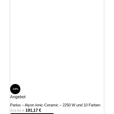
-15%
Angebot
Parlux – Alyon Ionic-Ceramic – 2250 W und 10 Farben
191,17
€
224,91
€