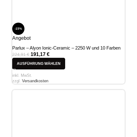
-15%
Angebot
Parlux – Alyon Ionic-Ceramic – 2250 W und 10 Farben
191,17
€
224,91
€
AUSFÜHRUNG WÄHLEN
inkl. MwSt.
zzgl.
Versandkosten