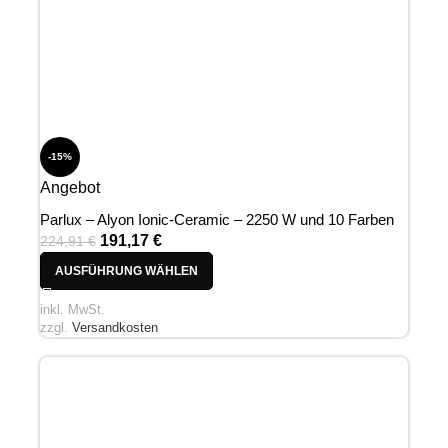
-15%
Angebot
Parlux – Alyon Ionic-Ceramic – 2250 W und 10 Farben
191,17
€
224,91
€
AUSFÜHRUNG WÄHLEN
inkl. MwSt.
zzgl.
Versandkosten