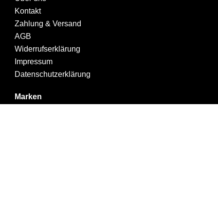
Kontakt
Zahlung & Versand
AGB
Widerrufserklärung
Impressum
Datenschutzerklärung
Marken
A.S.P
Lisap
Welker
Bio Cutin
Realisiert mit viel ❤ durch die
Werbeagentur Inkom Media
Warenkorb