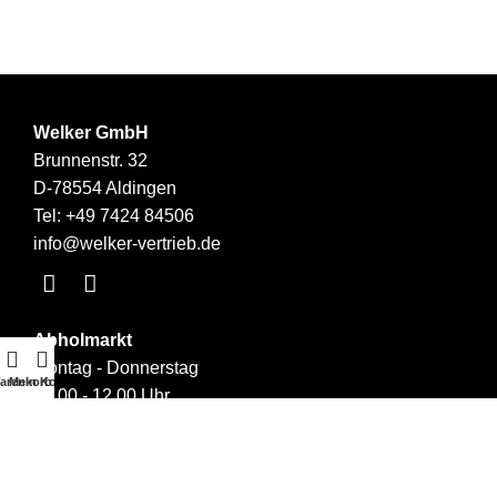
Welker GmbH
Brunnenstr. 32
D-78554 Aldingen
Tel:
+49 7424 84506
info@welker-vertrieb.de
Abholmarkt
Montag - Donnerstag
arenkorb
Mein Konto
09.00 - 12.00 Uhr
14.00 - 17.00 Uhr
Links