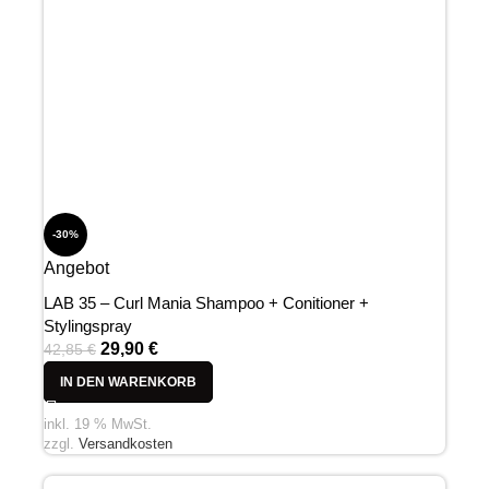
-30%
Angebot
LAB 35 – Curl Mania Shampoo + Conitioner +
Stylingspray
29,90
€
42,85
€
IN DEN WARENKORB
inkl. 19 % MwSt.
zzgl.
Versandkosten