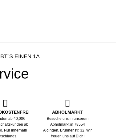
IBT´S EINEN 1A
rvice
DKOSTENFREI
ABHOLMARKT
nden ab 40,00€
Besuche uns in unserem
eschäftskunden ab
Abholmarkt in 78554
to. Nur innerhalb
Aldingen, Brunnenstr. 32. Wir
tschlands.
freuen uns auf Dich!