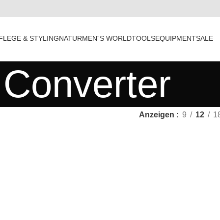
FLEGE & STYLING
NATUR
MEN´S WORLD
TOOLS
EQUIPMENT
SALE
Converter
Anzeigen
9
12
1