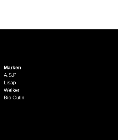
Marken
A.S.P
Lisap
Welker
Bio Cutin