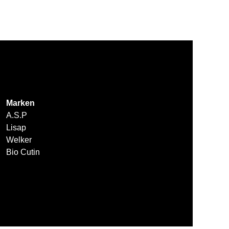
Marken
A.S.P
Lisap
Welker
Bio Cutin