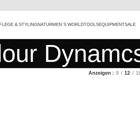
FLEGE & STYLING
NATUR
MEN´S WORLD
TOOLS
EQUIPMENT
SALE
lour Dynamc
Anzeigen
9
12
1