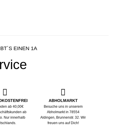
IBT´S EINEN 1A
rvice
DKOSTENFREI
ABHOLMARKT
nden ab 40,00€
Besuche uns in unserem
eschäftskunden ab
Abholmarkt in 78554
to. Nur innerhalb
Aldingen, Brunnenstr. 32. Wir
tschlands.
freuen uns auf Dich!