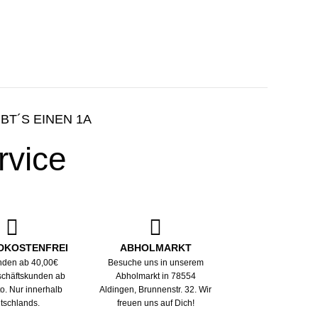
IBT´S EINEN 1A
rvice
DKOSTENFREI
ABHOLMARKT
nden ab 40,00€
Besuche uns in unserem
eschäftskunden ab
Abholmarkt in 78554
to. Nur innerhalb
Aldingen, Brunnenstr. 32. Wir
tschlands.
freuen uns auf Dich!