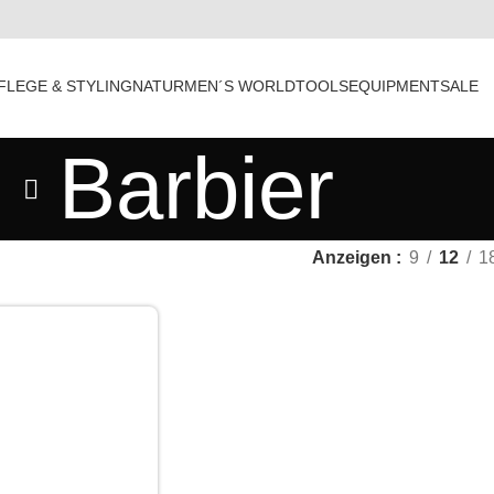
FLEGE & STYLING
NATUR
MEN´S WORLD
TOOLS
EQUIPMENT
SALE
Barbier
Anzeigen
9
12
1