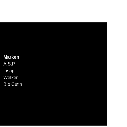
Marken
A.S.P
Lisap
Welker
Bio Cutin