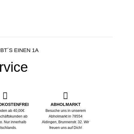
IBT´S EINEN 1A
rvice
DKOSTENFREI
ABHOLMARKT
nden ab 40,00€
Besuche uns in unserem
eschäftskunden ab
Abholmarkt in 78554
to. Nur innerhalb
Aldingen, Brunnenstr. 32. Wir
tschlands.
freuen uns auf Dich!