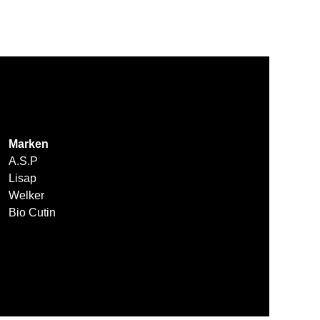
Marken
A.S.P
Lisap
Welker
Bio Cutin