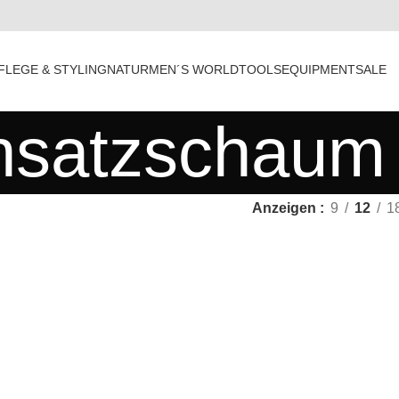
FLEGE & STYLING
NATUR
MEN´S WORLD
TOOLS
EQUIPMENT
SALE
nsatzschaum
Anzeigen
9
12
1