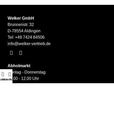
Welker GmbH
Brunnenstr. 32
D-78554 Aldingen
Tel:
+49 7424 84506
info@welker-vertrieb.de
Abholmarkt
Montag - Donnerstag
09.00 - 12.00 Uhr
arenkorb
Mein Konto
14.00 - 17.00 Uhr
Links
Über uns
Kontakt