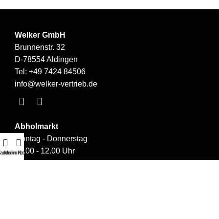
Welker GmbH
Brunnenstr. 32
D-78554 Aldingen
Tel:
+49 7424 84506
info@welker-vertrieb.de
Abholmarkt
Montag - Donnerstag
09.00 - 12.00 Uhr
arenkorb
Mein Konto
14.00 - 17.00 Uhr
Links
Über uns
Kontakt